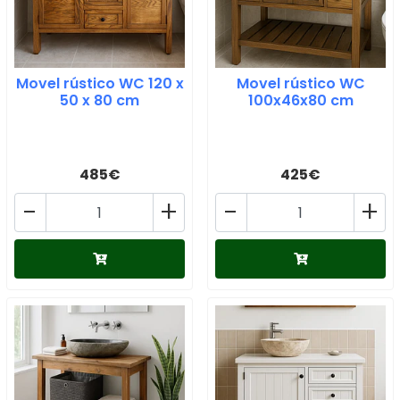
Movel rústico WC 120 x
Movel rústico WC
50 x 80 cm
100x46x80 cm
485€
425€
-
+
-
+