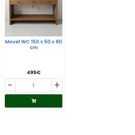
Movel WC 150 x 50 x 80
cm
495€
-
+