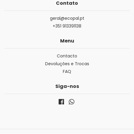
Contato
geral@ecopal.pt
+351 913391138
Menu
Contacto
Devoluções e Trocas
FAQ
Siga-nos