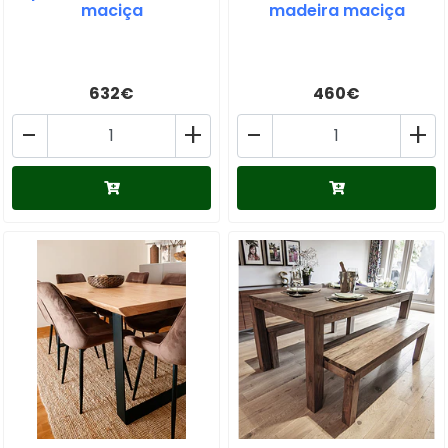
maciça
madeira maciça
632€
460€
-
+
-
+