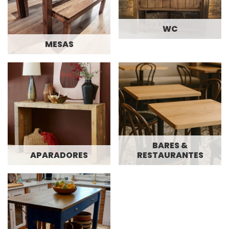
WC
MESAS
BARES &
APARADORES
RESTAURANTES