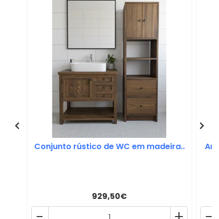
Conjunto rústico de WC em madeira..
Arm
929,50€
-
+
-