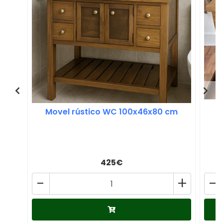
Movel rústico WC 100x46x80 cm
425€
-
+
-