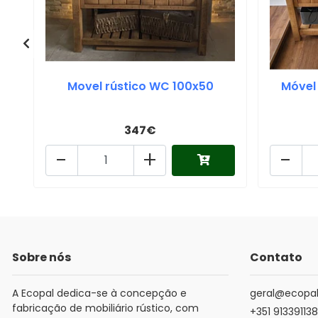
Movel rústico WC 100x50
Móvel
347€
-
+
-
Sobre nós
Contato
A Ecopal dedica-se à concepção e
geral@ecopal
fabricação de mobiliário rústico, com
+351 913391138