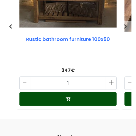
Rustic bathroom furniture 100x50
347€
-
+
-