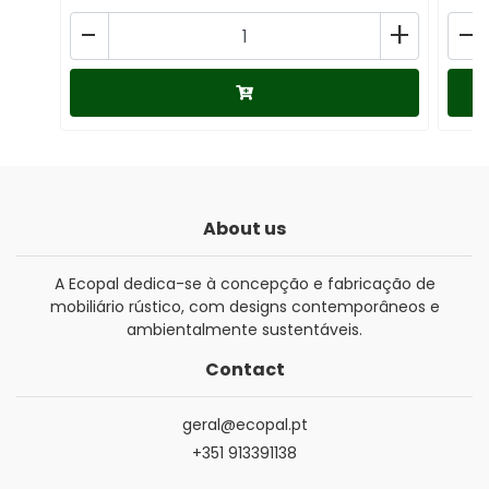
-
+
-
About us
A Ecopal dedica-se à concepção e fabricação de
mobiliário rústico, com designs contemporâneos e
ambientalmente sustentáveis.
Contact
geral@ecopal.pt
+351 913391138