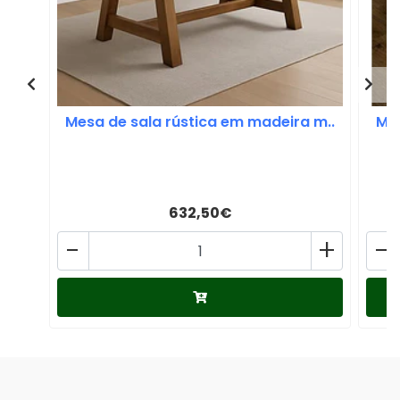
Mesa de sala rústica em madeira m..
Mes
632,50€
-
+
-