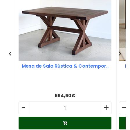
Mesa de Sala Rústica & Contempor..
M
654,50€
-
+
-