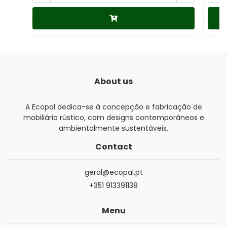
About us
A Ecopal dedica-se à concepção e fabricação de
mobiliário rústico, com designs contemporâneos e
ambientalmente sustentáveis.
Contact
geral@ecopal.pt
+351 913391138
Menu