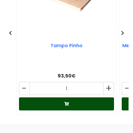
Tampo Pinho
Mesa
93,50€
-
+
-