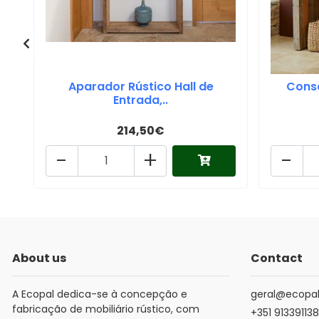
Aparador Rústico Hall de
Conso
Entrada,..
214,50€
-
+
-
About us
Contact
A Ecopal dedica-se à concepção e
geral@ecopal
fabricação de mobiliário rústico, com
+351 913391138