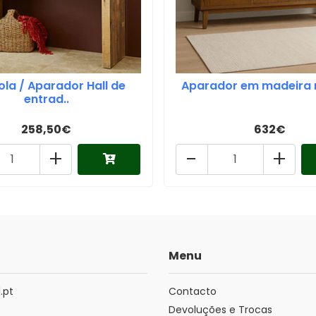
la / Aparador Hall de
Aparador em madeira
entrad..
258,50€
632€
+
-
+
Menu
.pt
Contacto
Devoluções e Trocas