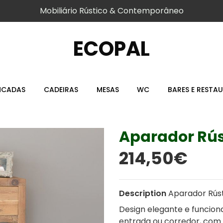
Mobiliário Rústico & Contemporâneo
ECOPAL
NCADAS
CADEIRAS
MESAS
WC
BARES E RESTA
Aparador Rús
214,50€
Description
Aparador Rús
Design elegante e funcion
entrada ou corredor, com 