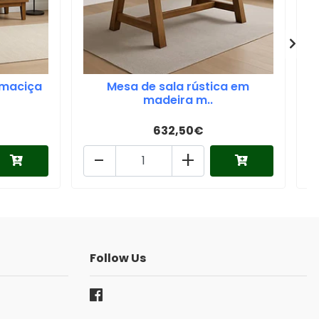
 maciça
Mesa de sala rústica em
madeira m..
632,50€
-
+
Follow Us