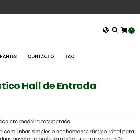
0
URANTES
CONTACTO
FAQ
tico Hall de Entrada
tico em madeira recuperada
al com linhas simples e acabamento rústico. Ideal para
duas gavetas e prateleira inferior para arrumação