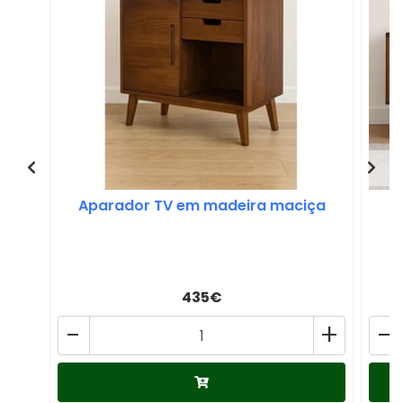
Aparador TV em madeira maciça
A
435€
-
+
-