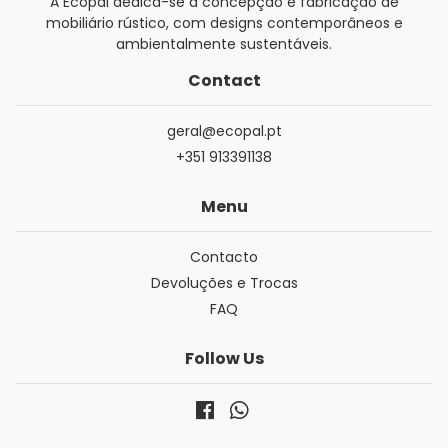
A Ecopal dedica-se à concepção e fabricação de
mobiliário rústico, com designs contemporâneos e
ambientalmente sustentáveis.
Contact
geral@ecopal.pt
+351 913391138
Menu
Contacto
Devoluções e Trocas
FAQ
Follow Us